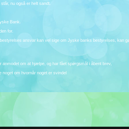
tår, nu også er helt sandt.
Jyske Bank.
en for.
bestyrelses ansvar kan vel sige om Jyske banks bestyrelses, kan gør
r anmodet om at hjælpe, og har fået spørgsmål i åbent brev,
noget om hvornår noget er svindel