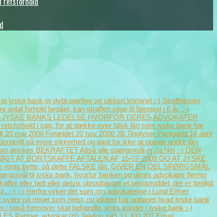
i retsforhold
ld