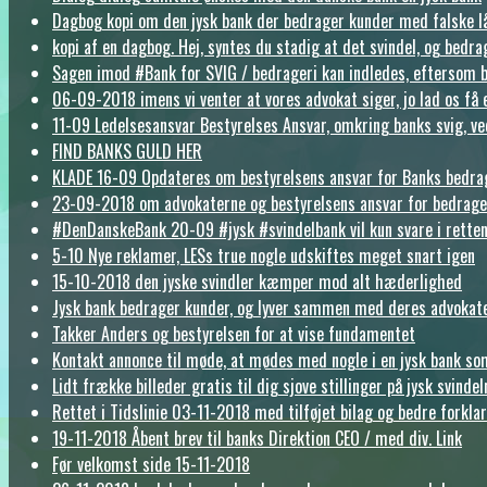
Dagbog kopi om den jysk bank der bedrager kunder med falske l
kopi af en dagbog. Hej, syntes du stadig at det svindel, og bedr
Sagen imod #Bank for SVIG / bedrageri kan indledes, eftersom 
06-09-2018 imens vi venter at vores advokat siger, jo lad os få en
11-09 Le­del­ses­ansvar Bestyrelses Ansvar, omkring banks svig,
FIND BANKS GULD HER
KLADE 16-09 Opdateres om bestyrelsens ansvar for Banks bedra
23-09-2018 om advokaterne og bestyrelsens ansvar for bedrage
#DenDanskeBank 20-09 #jysk #svindelbank vil kun svare i rett
5-10 Nye reklamer, LESs true nogle udskiftes meget snart igen
15-10-2018 den jyske svindler kæmper mod alt hæderlighed
Jysk bank bedrager kunder, og lyver sammen med deres advokater 
Takker Anders og bestyrelsen for at vise fundamentet
Kontakt annonce til møde, at mødes med nogle i en jysk bank so
Lidt frække billeder gratis til dig sjove stillinger på jysk svind
Rettet i Tidslinie 03-11-2018 med tilføjet bilag og bedre forklar
19-11-2018 Åbent brev til banks Direktion CEO / med div. Link
Før velkomst side 15-11-2018