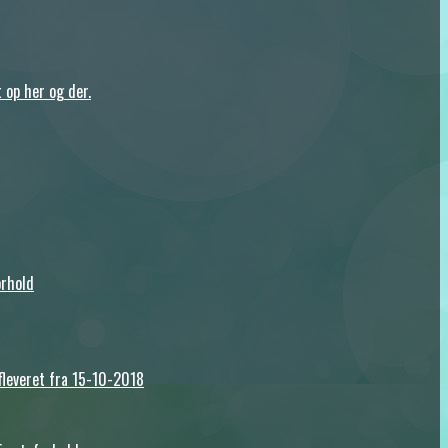
t op her og der.
orhold
afleveret fra 15-10-2018