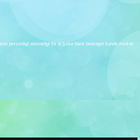
es personligt ansvarligt for at jyske bank bedrager kunde med et