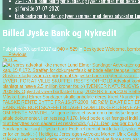
26-11-2018 bank bedrager kunder, og lyver sammen med deres adv
gl forside 07-07-2020
Bank bedrager kunder, og lyver sammen med deres advokater Lund 
Billed Jyske Bank og Nykredit
Published
30. april 2017
at
940 × 529
in
Beskyttet: Welcome. bombe 
←
Previous
Next
→