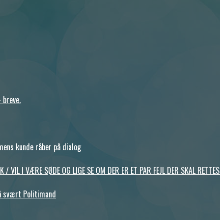
 breve.
mens kunde råber på dialog
ANK / VIL I VÆRE SØDE OG LIGE SE OM DER ER ET PAR FEJL DER SKAL RET
å svært Politimand