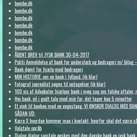
bombe.dk
bombe.dk
bombe.dk
bombe.dk
bombe.dk
bombe.dk
bombe.dk
ÅBENT BREV til JYSK BANK 30-04-2017
Politi Anmeldelse af bank for underslæb og bedrageri m/ bilag –
Bank dømt for hjælp med bedrageri
MIN HISTORIE. om en bank i Jylland. (ik klar)
Fotograf journalist søges til optagelser (ik klar)
100 vis af Advokater hjælper bank i møg sag om falske aftaler, 
Hej bank, vil i godt tale med min far, det tager kun 5 minutter
Et vink til banken med en vognstang, VI ØNSKER DIALOG MED B
SÅDAN UD:
Kære X hvordan kommer man i kontakt, hvorfor skal det være s
Valgtale opråb
Dialog dialog samtale ønskes med den danske bank en jysk bank