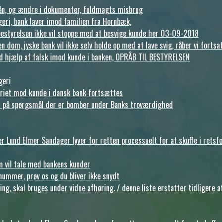
ån, og ændre i dokumenter, fuldmagts misbrug
ageri, bank laver imod familien fra Hornbæk,
bestyrelsen ikke vil stoppe med at besvige kunde her 03-09-2018
 dom, jyske bank vil ikke selv holde op med at lave svig, råber vi fortsa
 ved hjælp af falsk imod kunde i banken, OPRÅB TIL BESTYRELSEN
geri
riet mod kunde i dansk bank fortsættes
en på spørgsmål der er bomber under Banks troværdighed
Lund Elmer Sandager lyver for retten processuelt for at skuffe i retsf
m vil tale med bankens kunder
elnummer, prøv os og du bliver ikke snydt
ing, skal bruges under vidne afhøring. / denne liste erstatter tidligere 