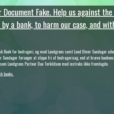
 Document Fake. Help us against the 
y a bank, to harm our case, and with
k Bank for bedrageri, og mod Lundgrens samt Lund Elmer Sandager advoka
r Sandager forsøger at slippe fri af bedragerisag, ved at kræve bankens
t som Lundgrens Partner Dan Terkildsen mod instruks ikke fremlagde.
sh banks.