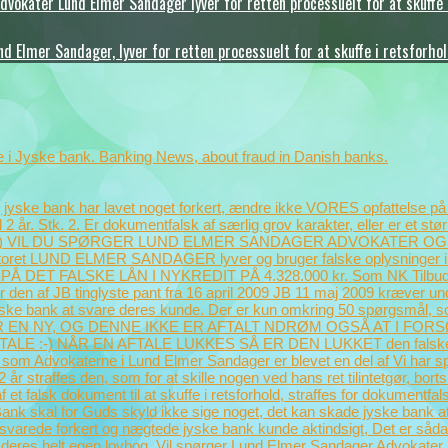
okater Lund Elmer Sandager lyver for retten processuelt for at skuffe 
Elmer Sandager, lyver for retten processuelt for at skuffe i retsforho
i Jyske bank. Banking News, about fraud in Danish banks.