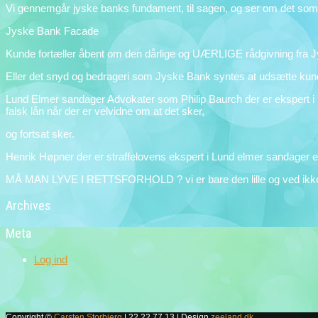
Vi gennemgår jyske banks fundament, til sagen, og ser om det som s
Jyske Bank Facade
Kunde fortæller åbent om den dårlige og UÆRLIGE rådgivning fra 
Eller det snyd og bedrageri som Jyske Bank syntes at udsætte kund
Lund Elmer sandager Advokater som Philip Baurch der er ekspert i 
falsk lån når der er velvidne om at det sker,
og fortsat sker.
Henrik Høpner der er straffelovens ekspert i Lund elmer sandager e
MÅ MAN LYVE I RETTSFORHOLD ? vi er bare den lille og ved ikke 
Archives
Meta
Log ind
Copyright ©
Carsten Storbjerg
| 22 22 77 13 | Design
zeeland.dk