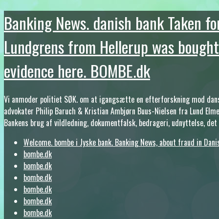
Banking News. danish bank Taken for
Lundgrens from Hellerup was bought b
evidence here. BOMBE.dk
Vi anmoder politiet SØK. om at igangsætte en efterforskning mod dans
advokater Philip Baruch & Kristian Ambjørn Buus-Nielsen fra Lund Elme
Bankens brug af vildledning, dokumentfalsk, bedrageri, udnyttelse, de
Welcome. bombe i Jyske bank. Banking News, about fraud in Dani
bombe.dk
bombe.dk
bombe.dk
bombe.dk
bombe.dk
bombe.dk