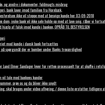
ån, og ændre i dokumenter, fuldmagts misbrug
ageri, bank laver imod familien fra Hornbæk,
bestyrelsen ikke vil stoppe med at besvige kunde her 03-09-2018
 dom, jyske bank vil ikke selv holde op med at lave svig, råber vi fortsa
 ved hjælp af falsk imod kunde i banken, OPRÅB TIL BESTYRELSEN
geri
riet mod kunde i dansk bank fortsættes
en på spørgsmål der er bomber under Banks troværdighed
Lund Elmer Sandager lyver for retten processuelt for at skuffe i retsf
m vil tale med bankens kunder
elnummer, prøv os og du bliver ikke snydt
ing, skal bruges under vidne afhøring. / denne liste erstatter tidligere 