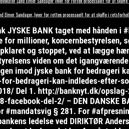
okater Lund Elmer Sandager lyver for retten processuelt for at skuffe 
Elmer Sandager, lyver for retten processuelt for at skuffe i retsforho
ank JYSKE BANK taget med hånden i
r millioner, koncernbestyrelsen, sør
pklaret og stoppet, ved at lægge hænd
styrelsens viden om det igangværende
gen imod jyske bank for bedrageri k
-for-bedrageri-kan-indledes-efter-s
8/ Del 1. http://banknyt.dk/opslag-
2018-facebook-del-2/ – DEN DANSK
or #mandatsvig § 281. For #afpresnin
, bankens ledelse ved DIRIKTØR Ander