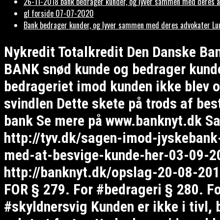
26-11-2018 bank bedrager kunder, og lyver sammen med deres adv
gl forside 07-07-2020
Bank bedrager kunder, og lyver sammen med deres advokater Lund 
Nykredit Totalkredit Den Danske B
BANK snød kunde og bedrager kunde fo
bedrageriet imod kunden ikke blev o
svindlen Dette skete på trods af be
bank Se mere på www.banknyt.dk Sa
http://tyv.dk/sagen-imod-jyskebank
med-at-besvige-kunde-her-03-09-201
http://banknyt.dk/opslag-20-08-
FOR § 279. For #bedrageri § 280. F
#skyldnersvig Kunden er ikke i tivl