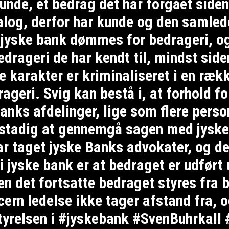
kunde, et bedrag det har forgået side
log, derfor har kunde og den samlede
jyske bank dømmes for bedrageri, og
edrageri de har kendt til, mindst sid
re karakter er kriminaliseret i en ræk
geri. Svig kan bestå i, at forhold fo
anks afdelinger, lige som flere per
 stadig at gennemgå sagen med jyske
r taget jyske Banks advokater, og de
i jyske bank er at bedraget er udført
men det fortsatte bedraget styres fra
rn ledelse ikke tager afstand fra, og
styrelsen i #jyskebank #SvenBuhrkall