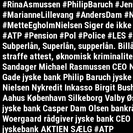
#RinaAsmussen #PhilipBaruch #Jen
#MarianneLillevang #AndersDam #Ni
#MetteEgholmNielsen Siger de ikke v
#ATP #Pension #Pol #Police #LES #L
Subperlån, Superlån, supperlån. Bill
straffe attest, øknomisk kriminalit
Sandager Michael Rasmussen CEO Ny
Gade jyske bank Philip Baruch jysk
Nielsen Nykredit Inkasso Birgit Bus
Aahus København Silkeborg Valby Øs
jyske bank Casper Dam Olsen bankrå
Woergaard rådgiver jyske bank CEO 
jyskebank AKTIEN SÆLG #ATP