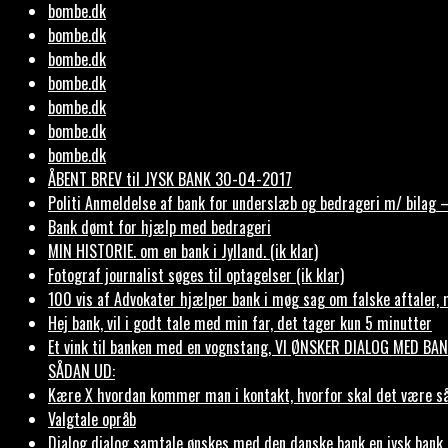
bombe.dk
bombe.dk
bombe.dk
bombe.dk
bombe.dk
bombe.dk
bombe.dk
ÅBENT BREV til JYSK BANK 30-04-2017
Politi Anmeldelse af bank for underslæb og bedrageri m/ bilag –
Bank dømt for hjælp med bedrageri
MIN HISTORIE. om en bank i Jylland. (ik klar)
Fotograf journalist søges til optagelser (ik klar)
100 vis af Advokater hjælper bank i møg sag om falske aftaler, 
Hej bank, vil i godt tale med min far, det tager kun 5 minutter
Et vink til banken med en vognstang, VI ØNSKER DIALOG MED B
SÅDAN UD:
Kære X hvordan kommer man i kontakt, hvorfor skal det være s
Valgtale opråb
Dialog dialog samtale ønskes med den danske bank en jysk bank