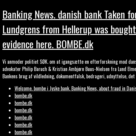
Banking News. danish bank Taken for
Lundgrens from Hellerup was bought b
evidence here. BOMBE.dk
Vi anmoder politiet SØK. om at igangsætte en efterforskning mod dans
advokater Philip Baruch & Kristian Ambjørn Buus-Nielsen fra Lund Elme
Bankens brug af vildledning, dokumentfalsk, bedrageri, udnyttelse, de
Welcome. bombe i Jyske bank. Banking News, about fraud in Dani
bombe.dk
bombe.dk
bombe.dk
bombe.dk
bombe.dk
bombe.dk