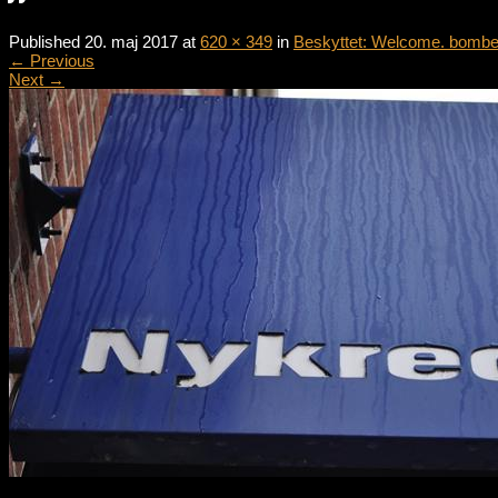
Published
20. maj 2017
at
620 × 349
in
Beskyttet: Welcome. bombe 
←
Previous
Next
→