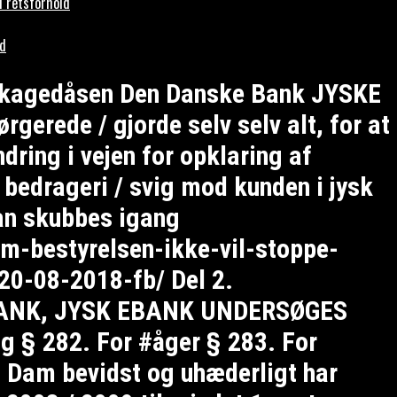
i retsforhold
ld
 #kagedåsen Den Danske Bank JYSKE
gerede / gjorde selv selv alt, for at
ring i vejen for opklaring af
 bedrageri / svig mod kunden i jysk
an skubbes igang
om-bestyrelsen-ikke-vil-stoppe-
20-08-2018-fb/ Del 2.
E BANK, JYSK EBANK UNDERSØGES
g § 282. For #åger § 283. For
s Dam bevidst og uhæderligt har