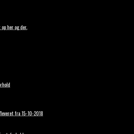
t op her og der.
orhold
afleveret fra 15-10-2018