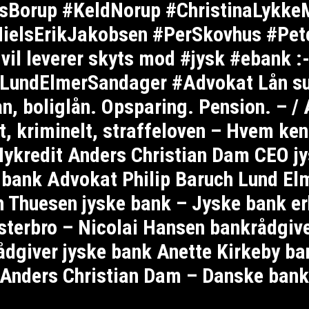
sBorup #KeldNorup #ChristinaLykke
elsErikJakobsen #PerSkovhus #Pete
il leverer skyts mod #jysk #ebank :
undElmerSandager #Advokat Lån supe
ån, boliglån. Opsparing. Pension. – /
et, kriminelt, straffeloven – Hvem ke
kredit Anders Christian Dam CEO jy
e bank Advokat Philip Baruch Lund 
h Thuesen jyske bank – Jyske bank er
terbro – Nicolai Hansen bankrådgive
dgiver jyske bank Anette Kirkeby ba
Anders Christian Dam – Danske bank 