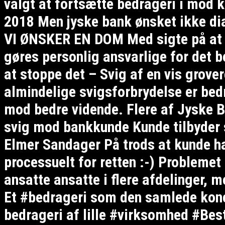
valgt at fortsætte bedrageri i mod 
2018 Men jyske bank ønsket ikke dia
VI ØNSKER EN DOM Med sigte på at 
gøres personlig ansvarlige for det b
at stoppe det – Svig af en vis grove
almindelige svigsforbrydelse er bedra
mod bedre vidende. Flere af Jyske B
svig mod bankkunde Kunde tilbyder
Elmer Sandager På trods at kunde ha
processuelt for retten :-) Problemet 
ansatte ansatte i flere afdelinger, 
Et #bedrageri som den samlede konce
bedrageri af lille #virksomhed #Be