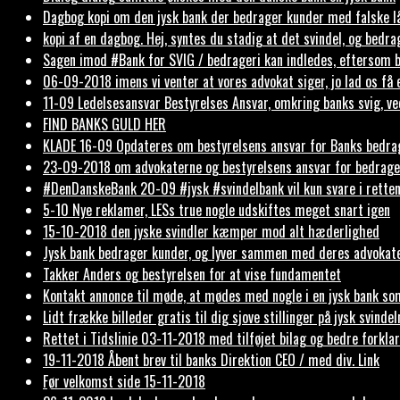
Dagbog kopi om den jysk bank der bedrager kunder med falske l
kopi af en dagbog. Hej, syntes du stadig at det svindel, og bedr
Sagen imod #Bank for SVIG / bedrageri kan indledes, eftersom 
06-09-2018 imens vi venter at vores advokat siger, jo lad os få en
11-09 Le­del­ses­ansvar Bestyrelses Ansvar, omkring banks svig,
FIND BANKS GULD HER
KLADE 16-09 Opdateres om bestyrelsens ansvar for Banks bedra
23-09-2018 om advokaterne og bestyrelsens ansvar for bedrage
#DenDanskeBank 20-09 #jysk #svindelbank vil kun svare i rett
5-10 Nye reklamer, LESs true nogle udskiftes meget snart igen
15-10-2018 den jyske svindler kæmper mod alt hæderlighed
Jysk bank bedrager kunder, og lyver sammen med deres advokater 
Takker Anders og bestyrelsen for at vise fundamentet
Kontakt annonce til møde, at mødes med nogle i en jysk bank so
Lidt frække billeder gratis til dig sjove stillinger på jysk svind
Rettet i Tidslinie 03-11-2018 med tilføjet bilag og bedre forklar
19-11-2018 Åbent brev til banks Direktion CEO / med div. Link
Før velkomst side 15-11-2018