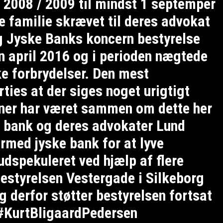
n 2008 / 2009 til mindst 1 septemper
 familie skrævet til deres advokat
 Jyske Banks koncern bestyrelse
en april 2016 og i perioden nægtede
ke forbrydelser. Den mest
rties at der siges noget urigtigt
soner har været sammen om dette her
 bank og deres advokater Lund
rmed jyske bank for at lyve
 udspekuleret ved hjælp af flere
 bestyrelsen Vestergade i Silkeborg
 derfor støtter bestyrelsen fortsat
 #KurtBligaardPedersen