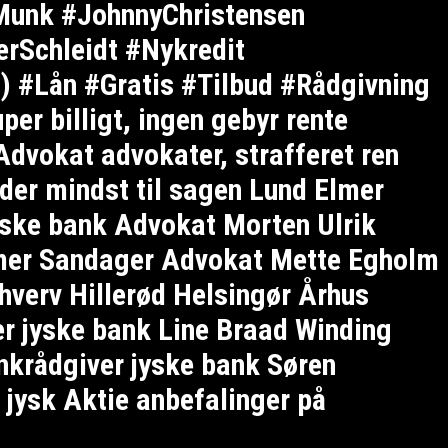
Munk #JohnnyChristensen
rSchleidt #Nykredit
-) #Lån #Gratis #Tilbud #Rådgivning
r billigt, ingen gebyr rente
 Advokat advokater, strafferet ren
nder mindst til sagen Lund Elmer
ske bank Advokat Morten Ulrik
Elmer Sandager Advokat Mette Egholm
hverv Hillerød Helsingør Århus
r jyske bank Line Braad Winding
nkrådgiver jyske bank Søren
jysk Aktie anbefalinger på