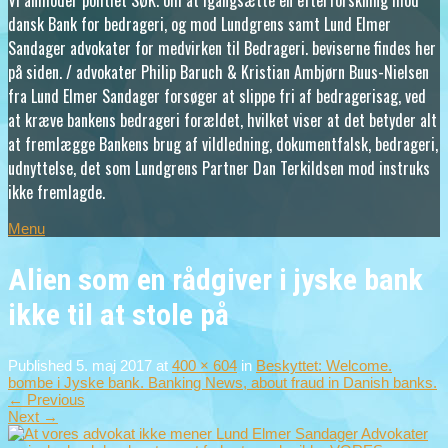
Vi anmoder politiet SØK. om at igangsætte en efterforskning mod
dansk Bank for bedrageri, og mod Lundgrens samt Lund Elmer
Sandager advokater for medvirken til Bedrageri. beviserne findes her
på siden. / advokater Philip Baruch & Kristian Ambjørn Buus-Nielsen
fra Lund Elmer Sandager forsøger at slippe fri af bedragerisag, ved
at kræve bankens bedrageri forældet, hvilket viser at det betyder alt
at fremlægge Bankens brug af vildledning, dokumentfalsk, bedrageri,
udnyttelse, det som Lundgrens Partner Dan Terkildsen mod instruks
ikke fremlagde.
Menu
Alien som en rådgiver i jyske bank
ikke til at stole på
Published
5. maj 2017
at
400 × 604
in
Beskyttet: Welcome.
bombe i Jyske bank. Banking News, about fraud in Danish banks.
←
Previous
Next
→