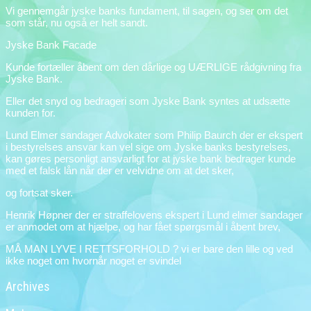
Vi gennemgår jyske banks fundament, til sagen, og ser om det
som står, nu også er helt sandt.
Jyske Bank Facade
Kunde fortæller åbent om den dårlige og UÆRLIGE rådgivning fra
Jyske Bank.
Eller det snyd og bedrageri som Jyske Bank syntes at udsætte
kunden for.
Lund Elmer sandager Advokater som Philip Baurch der er ekspert
i bestyrelses ansvar kan vel sige om Jyske banks bestyrelses,
kan gøres personligt ansvarligt for at jyske bank bedrager kunde
med et falsk lån når der er velvidne om at det sker,
og fortsat sker.
Henrik Høpner der er straffelovens ekspert i Lund elmer sandager
er anmodet om at hjælpe, og har fået spørgsmål i åbent brev,
MÅ MAN LYVE I RETTSFORHOLD ? vi er bare den lille og ved
ikke noget om hvornår noget er svindel
Archives